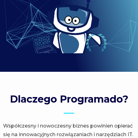
Dlaczego Programado?
Współczesny i nowoczesny biznes powinien opierać
się na innowacyjnych rozwiązaniach i narzędziach IT.