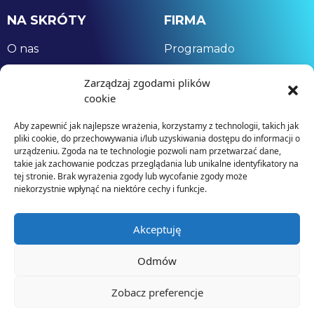
NA SKRÓTY
FIRMA
O nas
Programado
Kompetencje
Dane firmy
Zarządzaj zgodami plików
Nasz zespół
Meet?stim
cookie
Aby zapewnić jak najlepsze wrażenia, korzystamy z technologii, takich jak
KONTAKT
pliki cookie, do przechowywania i/lub uzyskiwania dostępu do informacji o
urządzeniu. Zgoda na te technologie pozwoli nam przetwarzać dane,
takie jak zachowanie podczas przeglądania lub unikalne identyfikatory na
ul. 23 Lutego 26/402 Poznań, 61-743 Polska
tej stronie. Brak wyrażenia zgody lub wycofanie zgody może
niekorzystnie wpłynąć na niektóre cechy i funkcje.
+48 660 312 296
Akceptuję
kontakt@programado.eu
Odmów
Zobacz preferencje
2025 Programado